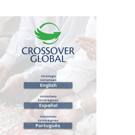
Strategic
Initiatives
English
Iniciativas
Estrategicas
Español
Iniciativas
Estratégicas
Português